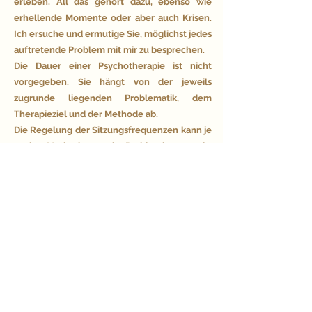
erleben. All das gehört dazu, ebenso wie
erhellende Momente oder aber auch Krisen.
Ich ersuche und ermutige Sie, möglichst jedes
auftretende Problem mit mir zu besprechen.
Die Dauer einer Psychotherapie ist nicht
vorgegeben. Sie hängt von der jeweils
zugrunde liegenden Problematik, dem
Therapieziel und der Methode ab.
Die Regelung der Sitzungsfrequenzen kann je
nach Methode und Problemlage sehr
individuell gehalten sein. Häufig findet
Psychotherapie einmal pro Woche statt, was
im Laufe der Psychotherapie variieren kann.
Eine gewisse Regelmäßigkeit der
Psychotherapiestunden und nicht allzu große
Abstände zwischen den Sitzungen ergeben
günstige Bedingungen für den
psychotherapeutischen Prozess.