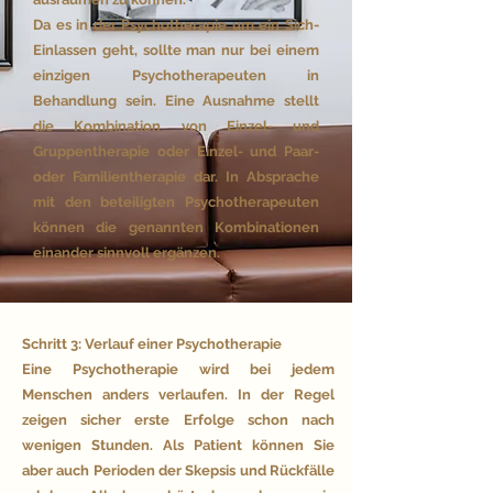
Da es in der Psychotherapie um ein Sich-
Einlassen geht, sollte man nur bei einem
einzigen Psychotherapeuten in
Behandlung sein. Eine Ausnahme stellt
die Kombination von Einzel- und
Gruppentherapie oder Einzel- und Paar-
oder Familientherapie dar. In Absprache
mit den beteiligten Psychotherapeuten
können die genannten Kombinationen
einander sinnvoll ergänzen.
Schritt 3: Verlauf einer Psychotherapie
Eine Psychotherapie wird bei jedem
Menschen anders verlaufen. In der Regel
zeigen sicher erste Erfolge schon nach
wenigen Stunden. Als Patient können Sie
aber auch Perioden der Skepsis und Rückfälle