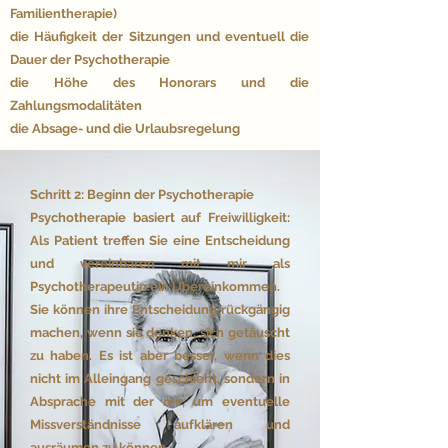
Familientherapie)
die Häufigkeit der Sitzungen und eventuell die
Dauer der Psychotherapie
die Höhe des Honorars und die
Zahlungsmodalitäten
die Absage- und die Urlaubsregelung
Schritt 2: Beginn der Psychotherapie
Psychotherapie basiert auf Freiwilligkeit:
Als Patient treffen Sie eine Entscheidung
und vereinbaren mit mir als
Psychotherapeutin ein Übereinkommen.
Sie können ihre Entscheidung rückgängig
machen, wenn sie denken, sich getäuscht
zu haben. Es ist aber besser, wenn dies
nicht im Alleingang geschieht, sondern in
Absprache mit der mir, um eventuelle
Missverständnisse aufklären und
ausräumen zu können.