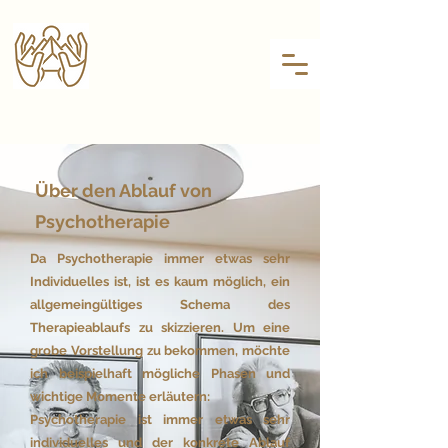
Über den Ablauf von
Psychotherapie
Da Psychotherapie immer etwas sehr
Individuelles ist, ist es kaum möglich, ein
allgemeingültiges Schema des
Therapieablaufs zu skizzieren. Um eine
grobe Vorstellung zu bekommen, möchte
ich beispielhaft mögliche Phasen und
wichtige Momente erläutern:
Psychotherapie ist immer etwas sehr
individuelles und der konkrete Ablauf