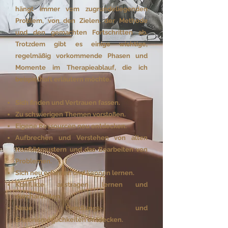
hängt immer vom zugrundeliegenden
Problem, von den Zielen, der Methode
und den gemachten Fortschritten ab.
Trotzdem gibt es einige wichtige,
regelmäßig vorkommende Phasen und
Momente im Therapieablauf, die ich
beispielhaft erläutern möchte.
Sich finden und Vertrauen fassen.
Zu schwierigen Themen vorstoßen.
Eigene Ressourcen neu entdecken.
Aufbrechen und Verstehen von alten
Konfliktmustern und das Bearbeiten von
Problemen.
Sich neu erfahren und kennen lernen.
Konflikte austragen lernen und
durcharbeiten.
Neue Handlungs- und
Erlebnismöglichkeiten entdecken.